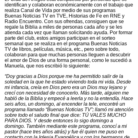
identifican y colaboran económicamente con el trabajo que
realiza Canal de Vida por medio de sus programas
Buenas Noticias TV en TVE, Historias de Fe en RNE y
Radio Encuentro. Con sus ofrendas, consiguen que se
regale la Biblia a miles de personas cada año y se les
atienda cada vez que llaman solicitando ayuda. Por formar
parte del club, estos amigos participan en el sorteo
semanal que se realiza en el programa Buenas Noticias
TV de libros, películas, música, etc., pero sobre todo,
colaboran para que muchas personas lleguen a descubrir
el amor de Dios de una forma personal, como le sucedió a
Manuela, que nos escribió lo siguiente:
“Doy gracias a Dios porque me ha permitido salir de la
soledad en la que he estado viviendo toda mi vida. Desde
mi infancia, creía en Dios pero era un Dios muy lejano y
crecí con necesidad de conocerlo. Más tarde, alguien me
habló de la Biblia y empecé a leerla y no la entendía. Hace
seis años, un domingo, al encender la tele, encontré un
programa llamado “Buenas Noticias TV”; llamó mi atención
sobre todo el saludo final que dice: TÚ VALES MUCHO
PARA DIOS. Y desde entonces lo sigo domingo a
domingo. También mediante este programa, conocí a mi
pastor (hace tres años atrás) y fue él quien me puso en
contacto con la Iglesia Evangélica y con los hermanos de