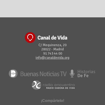
C/ Mequinenza, 20
28022 · Madrid
91 743 44 00
info@canaldevida.org
¡Compártelo!