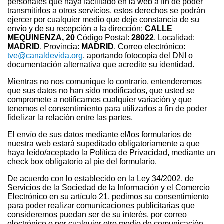
personales que haya facilitado en la web a fin de poder
transmitirlos a otros servicios, estos derechos se podrán
ejercer por cualquier medio que deje constancia de su
envío y de su recepción a la dirección:
CALLE
MEQUINENZA, 20
Código Postal:
28022
. Localidad:
MADRID
. Provincia:
MADRID
. Correo electrónico:
tve@canaldevida.org
, aportando fotocopia del DNI o
documentación alternativa que acredite su identidad.
Mientras no nos comunique lo contrario, entenderemos
que sus datos no han sido modificados, que usted se
compromete a notificarnos cualquier variación y que
tenemos el consentimiento para utilizarlos a fin de poder
fidelizar la relación entre las partes.
El envío de sus datos mediante el/los formularios de
nuestra web estará supeditado obligatoriamente a que
haya leído/aceptado la Política de Privacidad, mediante un
check box obligatorio al pie del formulario.
De acuerdo con lo establecido en la Ley 34/2002, de
Servicios de la Sociedad de la Información y el Comercio
Electrónico en su artículo 21, pedimos su consentimiento
para poder realizar comunicaciones publicitarias que
consideremos puedan ser de su interés, por correo
electrónico o por cualquier otro medio de comunicación