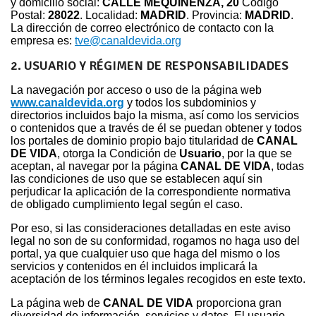
y domicilio social:
CALLE MEQUINENZA, 20
Código
Postal:
28022
. Localidad:
MADRID
. Provincia:
MADRID
.
La dirección de correo electrónico de contacto con la
empresa es:
tve@canaldevida.org
2. USUARIO Y RÉGIMEN DE RESPONSABILIDADES
La navegación por acceso o uso de la página web
www.canaldevida.org
y todos los subdominios y
directorios incluidos bajo la misma, así como los servicios
o contenidos que a través de él se puedan obtener y todos
los portales de dominio propio bajo titularidad de
CANAL
DE VIDA
, otorga la Condición de
Usuario
, por la que se
aceptan, al navegar por la página
CANAL DE VIDA
, todas
las condiciones de uso que se establecen aquí sin
perjudicar la aplicación de la correspondiente normativa
de obligado cumplimiento legal según el caso.
Por eso, si las consideraciones detalladas en este aviso
legal no son de su conformidad, rogamos no haga uso del
portal, ya que cualquier uso que haga del mismo o los
servicios y contenidos en él incluidos implicará la
aceptación de los términos legales recogidos en este texto.
La página web de
CANAL DE VIDA
proporciona gran
diversidad de información, servicios y datos. El usuario