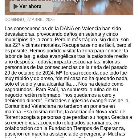
DOMINGO, 27 ABRIL, 2025
La DANA: medio año de solidaridad
Las consecuencias de la DANA en Valencia han sido
devastadoras, provocando daños en setenta y cinco
municipios de la zona. Pero lo más trágico, sin duda, son
las 227 víctimas mortales. Recuperarse no es fácil, pero sí
es posible. Hemos podido visitar la zona para conocer la
labor de las iglesias evangélicas tras la catástrofe medio
año después. Todavía impacta escuchar las historias
personales de las consecuencias de la riada del pasado
29 de octubre de 2024. Mª Teresa recuerda que todo fue
muy rápido y doloroso, “de mi casa no ha quedado nada,
solo el suelo y una alcantarilla…. Nos ha dejado como
vagabundos”. Para Raúl, ha supuesto la ruina de su
negocio recién reformado, “nos quedamos a cero y
debiendo dinero”. Entidades e iglesias evangélicas de la
Comunidad Valenciana no tardaron en ponerse en
marcha. Esa misma noche, la Asociación Nova Vida de
Torrent acogía a personas que perdían su hogar. Gracias a
su experiencia acogiendo refugiados ucranianos, en
colaboración con la Fundación Tiempos de Esperanza,
pusieron en marcha asistencia de emergencia. Muchas