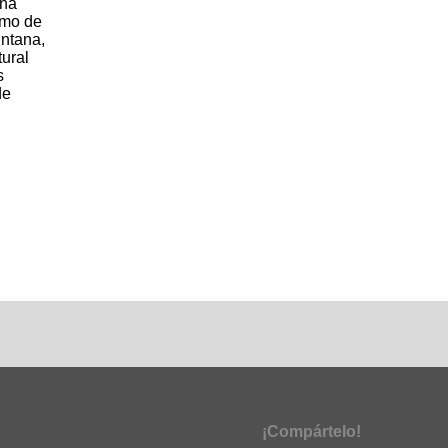
ina
como de
intana,
tural
s
de
¡Compártelo!