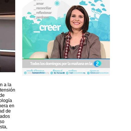
n a la
xtensión
 de
ología
nera en
tad de
zados
rso
sta,