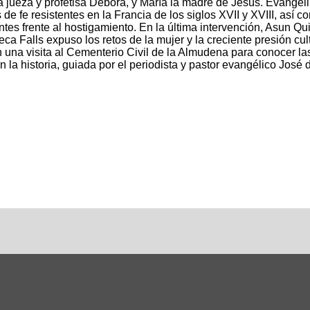
la jueza y profetisa Débora, y María la madre de Jesús. Evangel
 de fe resistentes en la Francia de los siglos XVII y XVIII, así 
tes frente al hostigamiento. En la última intervención, Asun Qu
a Falls expuso los retos de la mujer y la creciente presión cul
on una visita al Cementerio Civil de la Almudena para conocer la
la historia, guiada por el periodista y pastor evangélico José 