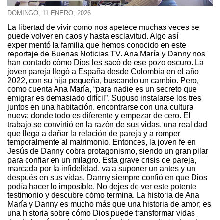
DOMINGO, 11 ENERO, 2026
Un nuevo comienzo
La libertad de vivir como nos apetece muchas veces se
puede volver en caos y hasta esclavitud. Algo así
experimentó la familia que hemos conocido en este
reportaje de Buenas Noticias TV. Ana María y Danny nos
han contado cómo Dios les sacó de ese pozo oscuro. La
joven pareja llegó a España desde Colombia en el año
2022, con su hija pequeña, buscando un cambio. Pero,
como cuenta Ana María, “para nadie es un secreto que
emigrar es demasiado difícil”. Supuso instalarse los tres
juntos en una habitación, encontrarse con una cultura
nueva donde todo es diferente y empezar de cero. El
trabajo se convirtió en la razón de sus vidas, una realidad
que llega a dañar la relación de pareja y a romper
temporalmente al matrimonio. Entonces, la joven fe en
Jesús de Danny cobra protagonismo, siendo un gran pilar
para confiar en un milagro. Esta grave crisis de pareja,
marcada por la infidelidad, va a suponer un antes y un
después en sus vidas. Danny siempre confió en que Dios
podía hacer lo imposible. No dejes de ver este potente
testimonio y descubre cómo termina. La historia de Ana
María y Danny es mucho más que una historia de amor; es
una historia sobre cómo Dios puede transformar vidas