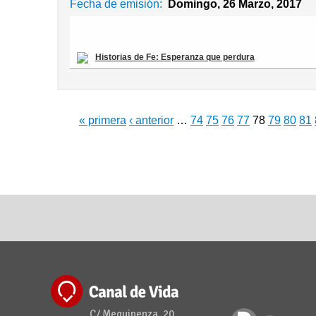
Fecha de emisión:
Domingo, 26 Marzo, 2017
Historias de Fe: Esperanza que perdura
« primera
‹ anterior
…
74
75
76
77
78
79
80
81
C/ Mequinenza, 20