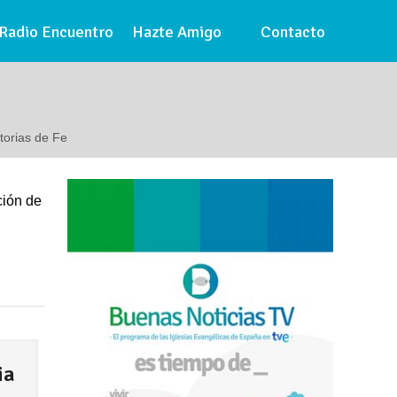
Radio Encuentro
Hazte Amigo
Contacto
torias de Fe
ción de
ia