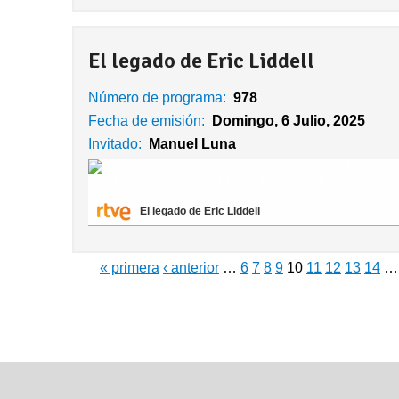
El legado de Eric Liddell
Número de programa:
978
Fecha de emisión:
Domingo, 6 Julio, 2025
Invitado:
Manuel Luna
El legado de Eric Liddell
« primera
‹ anterior
…
6
7
8
9
10
11
12
13
14
…